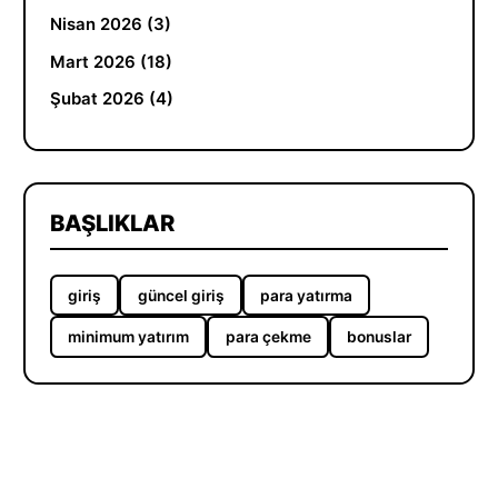
Nisan 2026 (3)
Mart 2026 (18)
Şubat 2026 (4)
BAŞLIKLAR
giriş
güncel giriş
para yatırma
minimum yatırım
para çekme
bonuslar