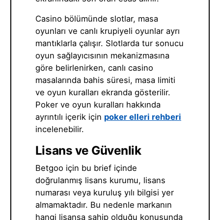
Casino bölümünde slotlar, masa
oyunları ve canlı krupiyeli oyunlar ayrı
mantıklarla çalışır. Slotlarda tur sonucu
oyun sağlayıcısının mekanizmasına
göre belirlenirken, canlı casino
masalarında bahis süresi, masa limiti
ve oyun kuralları ekranda gösterilir.
Poker ve oyun kuralları hakkında
ayrıntılı içerik için
poker elleri rehberi
incelenebilir.
Lisans ve Güvenlik
Betgoo için bu brief içinde
doğrulanmış lisans kurumu, lisans
numarası veya kuruluş yılı bilgisi yer
almamaktadır. Bu nedenle markanın
hangi lisansa sahip olduğu konusunda