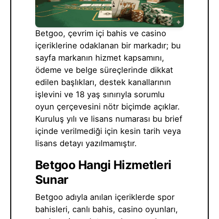
Betgoo, çevrim içi bahis ve casino
içeriklerine odaklanan bir markadır; bu
sayfa markanın hizmet kapsamını,
ödeme ve belge süreçlerinde dikkat
edilen başlıkları, destek kanallarının
işlevini ve 18 yaş sınırıyla sorumlu
oyun çerçevesini nötr biçimde açıklar.
Kuruluş yılı ve lisans numarası bu brief
içinde verilmediği için kesin tarih veya
lisans detayı yazılmamıştır.
Betgoo Hangi Hizmetleri
Sunar
Betgoo adıyla anılan içeriklerde spor
bahisleri, canlı bahis, casino oyunları,