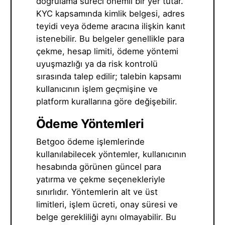
doğrulama süreci önemli bir yer tutar.
KYC kapsamında kimlik belgesi, adres
teyidi veya ödeme aracına ilişkin kanıt
istenebilir. Bu belgeler genellikle para
çekme, hesap limiti, ödeme yöntemi
uyuşmazlığı ya da risk kontrolü
sırasında talep edilir; talebin kapsamı
kullanıcının işlem geçmişine ve
platform kurallarına göre değişebilir.
Ödeme Yöntemleri
Betgoo ödeme işlemlerinde
kullanılabilecek yöntemler, kullanıcının
hesabında görünen güncel para
yatırma ve çekme seçenekleriyle
sınırlıdır. Yöntemlerin alt ve üst
limitleri, işlem ücreti, onay süresi ve
belge gerekliliği aynı olmayabilir. Bu