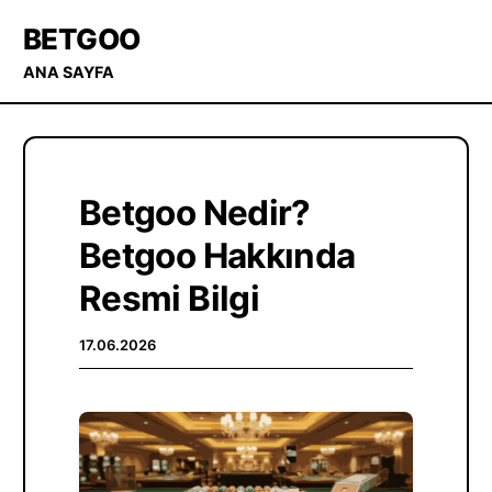
BETGOO
ANA SAYFA
Betgoo Nedir?
Betgoo Hakkında
Resmi Bilgi
17.06.2026