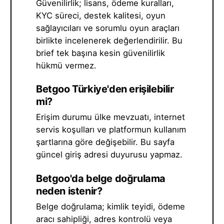
Güvenilirlik; lisans, ödeme kuralları,
KYC süreci, destek kalitesi, oyun
sağlayıcıları ve sorumlu oyun araçları
birlikte incelenerek değerlendirilir. Bu
brief tek başına kesin güvenilirlik
hükmü vermez.
Betgoo Türkiye'den erişilebilir
mi?
Erişim durumu ülke mevzuatı, internet
servis koşulları ve platformun kullanım
şartlarına göre değişebilir. Bu sayfa
güncel giriş adresi duyurusu yapmaz.
Betgoo'da belge doğrulama
neden istenir?
Belge doğrulama; kimlik teyidi, ödeme
aracı sahipliği, adres kontrolü veya