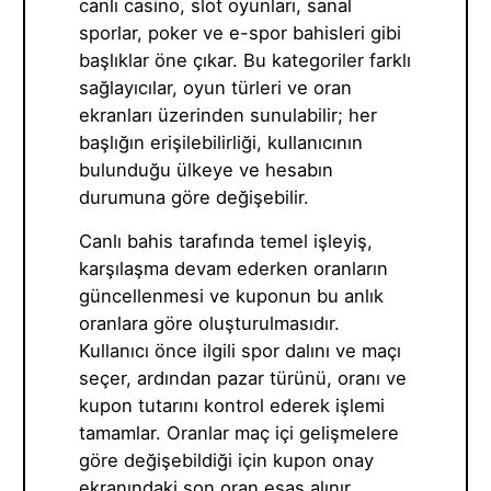
canlı casino, slot oyunları, sanal
sporlar, poker ve e-spor bahisleri gibi
başlıklar öne çıkar. Bu kategoriler farklı
sağlayıcılar, oyun türleri ve oran
ekranları üzerinden sunulabilir; her
başlığın erişilebilirliği, kullanıcının
bulunduğu ülkeye ve hesabın
durumuna göre değişebilir.
Canlı bahis tarafında temel işleyiş,
karşılaşma devam ederken oranların
güncellenmesi ve kuponun bu anlık
oranlara göre oluşturulmasıdır.
Kullanıcı önce ilgili spor dalını ve maçı
seçer, ardından pazar türünü, oranı ve
kupon tutarını kontrol ederek işlemi
tamamlar. Oranlar maç içi gelişmelere
göre değişebildiği için kupon onay
ekranındaki son oran esas alınır.