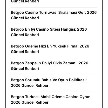
Güncel Rehberi
Betgoo Casino Turnuvasi Siralamasi Gor: 2026
Güncel Rehberi
Betgoo En Iyi Casino Sitesi Hangisi: 2026
Güncel Rehberi
Betgoo Odeme Hizi En Yuksek Firma: 2026
Güncel Rehberi
Betgoo Zeppelin En Iyi Cikis Zamani: 2026
Güncel Rehberi
Betgoo Sorumlu Bahis Ve Oyun Politikasi:
2026 Güncel Rehberi
Betgoo Turkcell Mobil Odeme Casino Oyna:
2026 Güncel Rehberi