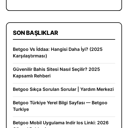
SON BAŞLIKLAR
Betgoo Vs İddaa: Hangisi Daha İyi? (2025
Karşılaştırması)
Güvenilir Bahis Sitesi Nasıl Seçilir? 2025
Kapsamlı Rehberi
Betgoo Sıkça Sorulan Sorular | Yardım Merkezi
Betgoo Türkiye Yerel Bilgi Sayfası — Betgoo
Turkiye
Betgoo Mobil Uygulama Indir Ios Linki: 2026