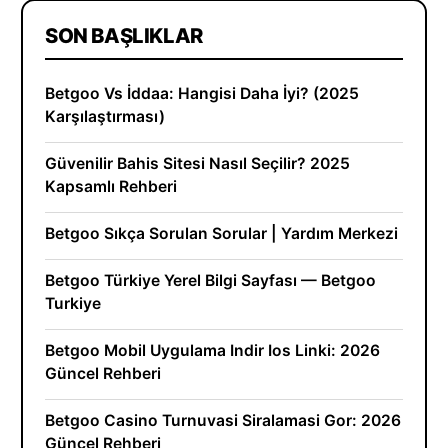
SON BAŞLIKLAR
Betgoo Vs İddaa: Hangisi Daha İyi? (2025
Karşılaştırması)
Güvenilir Bahis Sitesi Nasıl Seçilir? 2025
Kapsamlı Rehberi
Betgoo Sıkça Sorulan Sorular | Yardım Merkezi
Betgoo Türkiye Yerel Bilgi Sayfası — Betgoo
Turkiye
Betgoo Mobil Uygulama Indir Ios Linki: 2026
Güncel Rehberi
Betgoo Casino Turnuvasi Siralamasi Gor: 2026
Güncel Rehberi