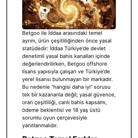
Betgoo ile İddaa arasındaki temel
ayrım, ürün çeşitliliğinden önce yasal
statüdedir: İddaa Türkiye’de devlet
denetimli yasal bahis kanalları içinde
değerlendirilirken, Betgoo offshore
lisans yapısıyla çalışan ve Türkiye’de
yerel lisansı bulunmayan bir markadır.
Bu nedenle “hangisi daha iyi” sorusu
tek bir kazananla değil; yasal güvence,
oran çeşitliliği, canlı bahis kapsamı,
ödeme beklentisi ve 18 yaş üstü
sorumlu oyun çerçevesiyle
yanıtlanmalıdır.