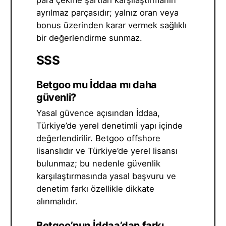
ayrılmaz parçasıdır; yalnız oran veya
bonus üzerinden karar vermek sağlıklı
bir değerlendirme sunmaz.
SSS
Betgoo mu İddaa mı daha
güvenli?
Yasal güvence açısından İddaa,
Türkiye’de yerel denetimli yapı içinde
değerlendirilir. Betgoo offshore
lisanslıdır ve Türkiye’de yerel lisansı
bulunmaz; bu nedenle güvenlik
karşılaştırmasında yasal başvuru ve
denetim farkı özellikle dikkate
alınmalıdır.
Betgoo’nun İddaa’dan farkı