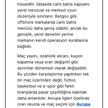
hissedilir. İddaa’da canlı bahis kapsamı
yerel mevzuat ve merkezi oyun
düzeniyle sınırlanır. Betgoo gibi
offshore markalarda canlı bahis
menüsü daha geniş olabilir; ancak bu
genişlik, yerel denetim yerine
markanın kendi operasyon kurallarına
bağlıdır.
Maç yayını, istatistik ekranı, kupon
kapatma veya oran değişimi gibi
ayrıntılar dönemsel olarak değişebilir.
Bu yüzden karşılaştırma yapılırken tek
bir maç üzerinden değil, futbol,
basketbol ve e-spor gibi farklı
branşlarda pazar çeşitliliğine bakmak
daha anlamlıdır. Avrupa ligleri özelinde
oran okuma ve maç seçimi için
Avrupa