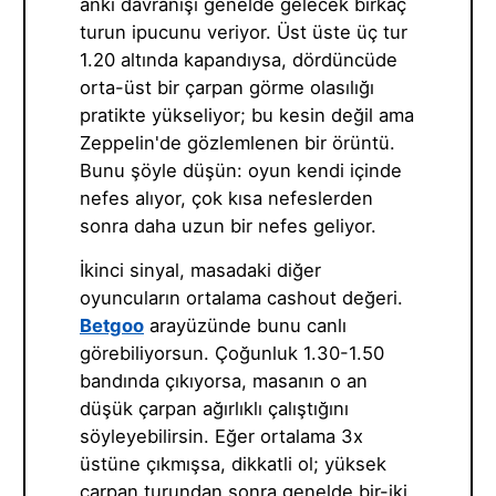
anki davranışı genelde gelecek birkaç
turun ipucunu veriyor. Üst üste üç tur
1.20 altında kapandıysa, dördüncüde
orta-üst bir çarpan görme olasılığı
pratikte yükseliyor; bu kesin değil ama
Zeppelin'de gözlemlenen bir örüntü.
Bunu şöyle düşün: oyun kendi içinde
nefes alıyor, çok kısa nefeslerden
sonra daha uzun bir nefes geliyor.
İkinci sinyal, masadaki diğer
oyuncuların ortalama cashout değeri.
Betgoo
arayüzünde bunu canlı
görebiliyorsun. Çoğunluk 1.30-1.50
bandında çıkıyorsa, masanın o an
düşük çarpan ağırlıklı çalıştığını
söyleyebilirsin. Eğer ortalama 3x
üstüne çıkmışsa, dikkatli ol; yüksek
çarpan turundan sonra genelde bir-iki