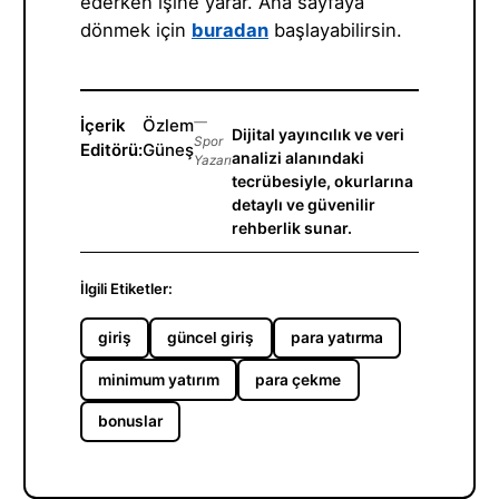
ederken işine yarar. Ana sayfaya
dönmek için
buradan
başlayabilirsin.
İçerik
Özlem
—
Dijital yayıncılık ve veri
Spor
Editörü:
Güneş
analizi alanındaki
Yazarı
tecrübesiyle, okurlarına
detaylı ve güvenilir
rehberlik sunar.
İlgili Etiketler:
giriş
güncel giriş
para yatırma
minimum yatırım
para çekme
bonuslar