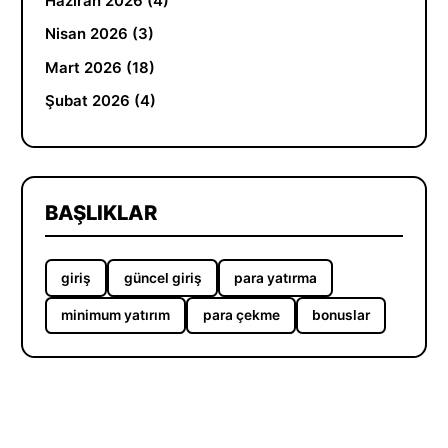
Haziran 2026 (4)
Nisan 2026 (3)
Mart 2026 (18)
Şubat 2026 (4)
BAŞLIKLAR
giriş
güncel giriş
para yatırma
minimum yatırım
para çekme
bonuslar