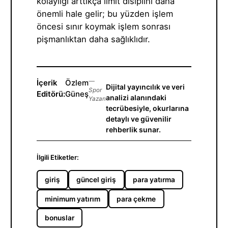
kolaylığı arttıkça limit disiplini daha
önemli hale gelir; bu yüzden işlem
öncesi sınır koymak işlem sonrası
pişmanlıktan daha sağlıklıdır.
İçerik
Özlem
—
Dijital yayıncılık ve veri
Spor
Editörü:
Güneş
analizi alanındaki
Yazarı
tecrübesiyle, okurlarına
detaylı ve güvenilir
rehberlik sunar.
İlgili Etiketler:
giriş
güncel giriş
para yatırma
minimum yatırım
para çekme
bonuslar