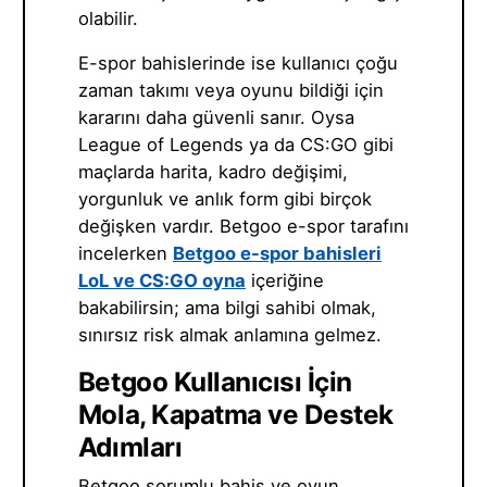
olabilir.
E-spor bahislerinde ise kullanıcı çoğu
zaman takımı veya oyunu bildiği için
kararını daha güvenli sanır. Oysa
League of Legends ya da CS:GO gibi
maçlarda harita, kadro değişimi,
yorgunluk ve anlık form gibi birçok
değişken vardır. Betgoo e-spor tarafını
incelerken
Betgoo e-spor bahisleri
LoL ve CS:GO oyna
içeriğine
bakabilirsin; ama bilgi sahibi olmak,
sınırsız risk almak anlamına gelmez.
Betgoo Kullanıcısı İçin
Mola, Kapatma ve Destek
Adımları
Betgoo sorumlu bahis ve oyun