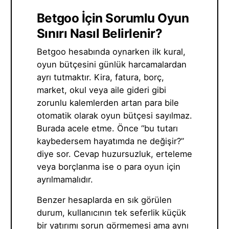
Betgoo İçin Sorumlu Oyun
Sınırı Nasıl Belirlenir?
Betgoo hesabında oynarken ilk kural,
oyun bütçesini günlük harcamalardan
ayrı tutmaktır. Kira, fatura, borç,
market, okul veya aile gideri gibi
zorunlu kalemlerden artan para bile
otomatik olarak oyun bütçesi sayılmaz.
Burada acele etme. Önce “bu tutarı
kaybedersem hayatımda ne değişir?”
diye sor. Cevap huzursuzluk, erteleme
veya borçlanma ise o para oyun için
ayrılmamalıdır.
Benzer hesaplarda en sık görülen
durum, kullanıcının tek seferlik küçük
bir yatırımı sorun görmemesi ama aynı