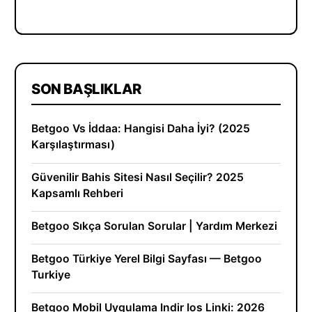
SON BAŞLIKLAR
Betgoo Vs İddaa: Hangisi Daha İyi? (2025
Karşılaştırması)
Güvenilir Bahis Sitesi Nasıl Seçilir? 2025
Kapsamlı Rehberi
Betgoo Sıkça Sorulan Sorular | Yardım Merkezi
Betgoo Türkiye Yerel Bilgi Sayfası — Betgoo
Turkiye
Betgoo Mobil Uygulama Indir Ios Linki: 2026