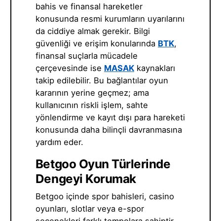
bahis ve finansal hareketler
konusunda resmi kurumların uyarılarını
da ciddiye almak gerekir. Bilgi
güvenliği ve erişim konularında
BTK
,
finansal suçlarla mücadele
çerçevesinde ise
MASAK
kaynakları
takip edilebilir. Bu bağlantılar oyun
kararının yerine geçmez; ama
kullanıcının riskli işlem, sahte
yönlendirme ve kayıt dışı para hareketi
konusunda daha bilinçli davranmasına
yardım eder.
Betgoo Oyun Türlerinde
Dengeyi Korumak
Betgoo içinde spor bahisleri, casino
oyunları, slotlar veya e-spor
seçenekleri farklı tempolara sahiptir.