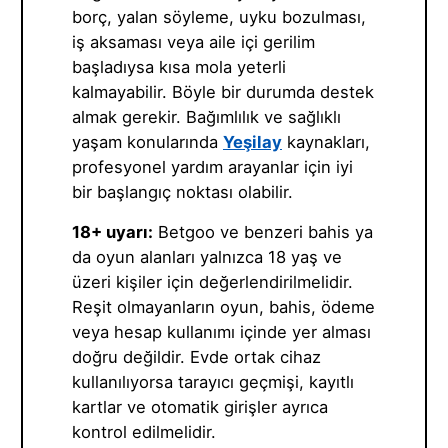
borç, yalan söyleme, uyku bozulması,
iş aksaması veya aile içi gerilim
başladıysa kısa mola yeterli
kalmayabilir. Böyle bir durumda destek
almak gerekir. Bağımlılık ve sağlıklı
yaşam konularında
Yeşilay
kaynakları,
profesyonel yardım arayanlar için iyi
bir başlangıç noktası olabilir.
18+ uyarı:
Betgoo ve benzeri bahis ya
da oyun alanları yalnızca 18 yaş ve
üzeri kişiler için değerlendirilmelidir.
Reşit olmayanların oyun, bahis, ödeme
veya hesap kullanımı içinde yer alması
doğru değildir. Evde ortak cihaz
kullanılıyorsa tarayıcı geçmişi, kayıtlı
kartlar ve otomatik girişler ayrıca
kontrol edilmelidir.