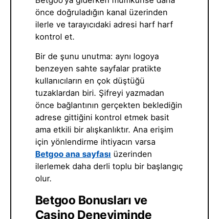
önce doğruladığın kanal üzerinden
ilerle ve tarayıcıdaki adresi harf harf
kontrol et.
Bir de şunu unutma: aynı logoya
benzeyen sahte sayfalar pratikte
kullanıcıların en çok düştüğü
tuzaklardan biri. Şifreyi yazmadan
önce bağlantının gerçekten beklediğin
adrese gittiğini kontrol etmek basit
ama etkili bir alışkanlıktır. Ana erişim
için yönlendirme ihtiyacın varsa
Betgoo ana sayfası
üzerinden
ilerlemek daha derli toplu bir başlangıç
olur.
Betgoo Bonusları ve
Casino Deneyiminde