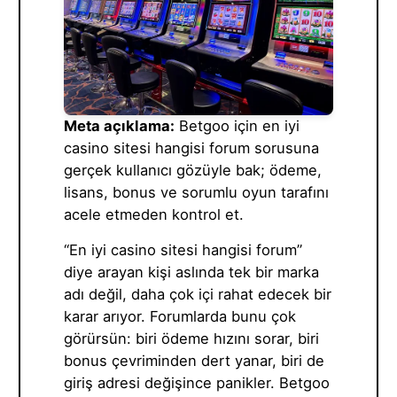
Meta açıklama:
Betgoo için en iyi
casino sitesi hangisi forum sorusuna
gerçek kullanıcı gözüyle bak; ödeme,
lisans, bonus ve sorumlu oyun tarafını
acele etmeden kontrol et.
“En iyi casino sitesi hangisi forum”
diye arayan kişi aslında tek bir marka
adı değil, daha çok içi rahat edecek bir
karar arıyor. Forumlarda bunu çok
görürsün: biri ödeme hızını sorar, biri
bonus çevriminden dert yanar, biri de
giriş adresi değişince panikler. Betgoo