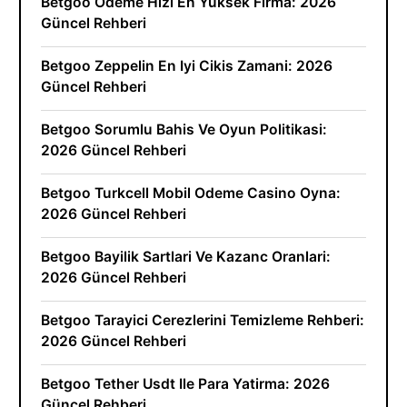
Betgoo Odeme Hizi En Yuksek Firma: 2026
Güncel Rehberi
Betgoo Zeppelin En Iyi Cikis Zamani: 2026
Güncel Rehberi
Betgoo Sorumlu Bahis Ve Oyun Politikasi:
2026 Güncel Rehberi
Betgoo Turkcell Mobil Odeme Casino Oyna:
2026 Güncel Rehberi
Betgoo Bayilik Sartlari Ve Kazanc Oranlari:
2026 Güncel Rehberi
Betgoo Tarayici Cerezlerini Temizleme Rehberi:
2026 Güncel Rehberi
Betgoo Tether Usdt Ile Para Yatirma: 2026
Güncel Rehberi