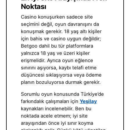
Noktası
Casino konuşurken sadece site
seçimini değil, oyun davranışını da
konuşmak gerekir. 18 yaş altı kişiler
için bahis ve casino uygun değildir;
Betgoo dahil bu tür platformlara
yalnızca 18 yaş ve üzeri kişiler
erişmelidir. Ayrıca oyun eğlence
sınırını aşıyorsa, kaybı telafi etme
düşüncesi sıklaşıyorsa veya ödeme
planın bozuluyorsa durmak gerekir.
Sorumlu oyun konusunda Türkiye’de
farkındalık çalışmaları için
Yeşilay
kaynakları incelenebilir. Ben bu
noktada acele etmem; iyi site
arayışından önce iyi sınır koyma