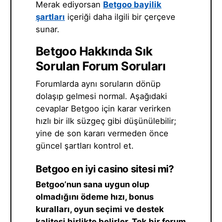
Merak ediyorsan
Betgoo bayilik
şartları
içeriği daha ilgili bir çerçeve
sunar.
Betgoo Hakkında Sık
Sorulan Forum Soruları
Forumlarda aynı soruların dönüp
dolaşıp gelmesi normal. Aşağıdaki
cevaplar Betgoo için karar verirken
hızlı bir ilk süzgeç gibi düşünülebilir;
yine de son kararı vermeden önce
güncel şartları kontrol et.
Betgoo en iyi casino sitesi mi?
Betgoo’nun sana uygun olup
olmadığını ödeme hızı, bonus
kuralları, oyun seçimi ve destek
kalitesi birlikte belirler. Tek bir forum