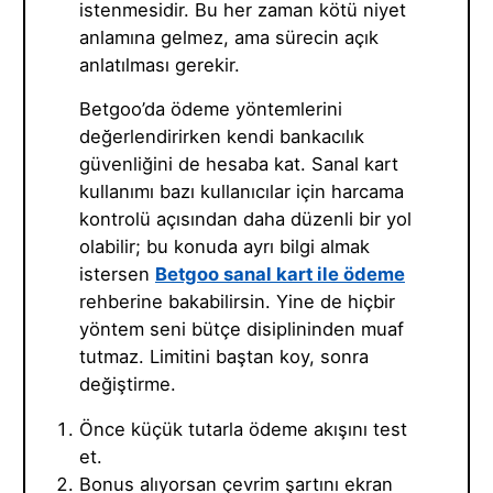
istenmesidir. Bu her zaman kötü niyet
anlamına gelmez, ama sürecin açık
anlatılması gerekir.
Betgoo’da ödeme yöntemlerini
değerlendirirken kendi bankacılık
güvenliğini de hesaba kat. Sanal kart
kullanımı bazı kullanıcılar için harcama
kontrolü açısından daha düzenli bir yol
olabilir; bu konuda ayrı bilgi almak
istersen
Betgoo sanal kart ile ödeme
rehberine bakabilirsin. Yine de hiçbir
yöntem seni bütçe disiplininden muaf
tutmaz. Limitini baştan koy, sonra
değiştirme.
Önce küçük tutarla ödeme akışını test
et.
Bonus alıyorsan çevrim şartını ekran