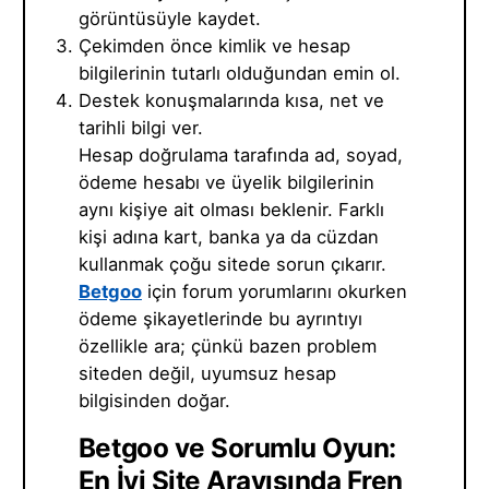
görüntüsüyle kaydet.
Çekimden önce kimlik ve hesap
bilgilerinin tutarlı olduğundan emin ol.
Destek konuşmalarında kısa, net ve
tarihli bilgi ver.
Hesap doğrulama tarafında ad, soyad,
ödeme hesabı ve üyelik bilgilerinin
aynı kişiye ait olması beklenir. Farklı
kişi adına kart, banka ya da cüzdan
kullanmak çoğu sitede sorun çıkarır.
Betgoo
için forum yorumlarını okurken
ödeme şikayetlerinde bu ayrıntıyı
özellikle ara; çünkü bazen problem
siteden değil, uyumsuz hesap
bilgisinden doğar.
Betgoo ve Sorumlu Oyun:
En İyi Site Arayışında Fren