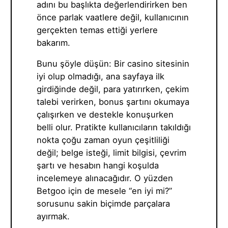
adını bu başlıkta değerlendirirken ben
önce parlak vaatlere değil, kullanıcının
gerçekten temas ettiği yerlere
bakarım.
Bunu şöyle düşün: Bir casino sitesinin
iyi olup olmadığı, ana sayfaya ilk
girdiğinde değil, para yatırırken, çekim
talebi verirken, bonus şartını okumaya
çalışırken ve destekle konuşurken
belli olur. Pratikte kullanıcıların takıldığı
nokta çoğu zaman oyun çeşitliliği
değil; belge isteği, limit bilgisi, çevrim
şartı ve hesabın hangi koşulda
incelemeye alınacağıdır. O yüzden
Betgoo için de mesele “en iyi mi?”
sorusunu sakin biçimde parçalara
ayırmak.