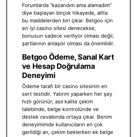
Forumlarda “kazandım ama alamadım”
diye başlayan birçok hikayede, altta
bu maddelerden biri çıkar. Betgoo için
en iyi casino sitesi denecekse,
bonusun sadece veriliyor olması değil,
şartlarının anlaşılır olması da önemlidir.
Betgoo Ödeme, Sanal Kart
ve Hesap Doğrulama
Deneyimi
Ödeme tarafı bir casino sitesinin en
sert testidir. Yatırım yaparken her şey
hızlı görünür; asıl kalite çekim
talebinde, belge kontrolünde ve
destek cevabında ortaya çıkar. Benim
deneyimimde kullanıcıların en çok
gerildiği an, çekim beklerken ek belge