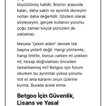
büyütülmüş halidir. İkisinin arasında
kalan, daha sakin ve ayrıntılı deneyim
notları daha değerlidir. Gözlem olarak
söyleyeyim, gerçek kullanıcı yorumu
çoğu zaman küçük pürüzleri de
saklamaz.
Mesela “çekim aldım” demek tek
başına yeterli değil. Hangi yöntemle,
hangi limitte, bonus varken mi yokken
mi, hesap doğrulaması önceden
tamamlanmış mı? Betgoo için forum
okurken bu ayrıntılar yoksa yorumu
not et ama kararını onun üzerine
kurma. Burada acele etme.
Betgoo İçin Güvenlik,
Lisans ve Yasal