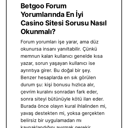
Betgoo Forum
Yorumlarında En İyi
Casino Sitesi Sorusu Nasıl
Okunmalı?
Forum yorumları işe yarar, ama düz
okunursa insanı yanıltabilir. Çünkü
memnun kalan kullanıcı genelde kısa
yazar, sorun yaşayan kullanıcı ise
ayrıntıya girer. Bu doğal bir şey.
Benzer hesaplarda en sık görülen
durum şu: kişi bonusu hızlıca alır,
çevrim kuralını sonradan fark eder,
sonra siteyi bütünüyle kötü ilan eder.
Burada önce olayın kural ihlalinden mi,
yavaş destekten mi, yoksa gerçekten
belirsiz bir uygulamadan mı
kaynaklandığını ayırmak gerekir.