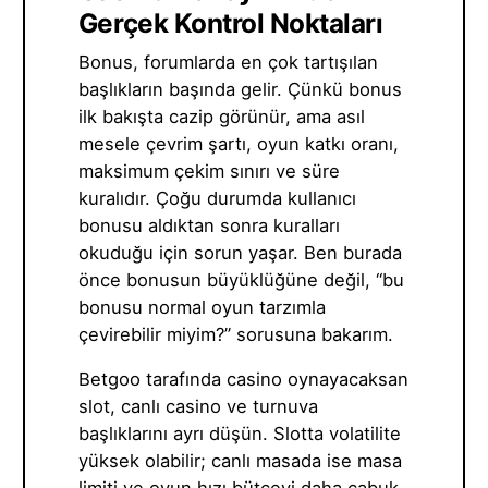
Gerçek Kontrol Noktaları
Bonus, forumlarda en çok tartışılan
başlıkların başında gelir. Çünkü bonus
ilk bakışta cazip görünür, ama asıl
mesele çevrim şartı, oyun katkı oranı,
maksimum çekim sınırı ve süre
kuralıdır. Çoğu durumda kullanıcı
bonusu aldıktan sonra kuralları
okuduğu için sorun yaşar. Ben burada
önce bonusun büyüklüğüne değil, “bu
bonusu normal oyun tarzımla
çevirebilir miyim?” sorusuna bakarım.
Betgoo tarafında casino oynayacaksan
slot, canlı casino ve turnuva
başlıklarını ayrı düşün. Slotta volatilite
yüksek olabilir; canlı masada ise masa
limiti ve oyun hızı bütçeyi daha çabuk