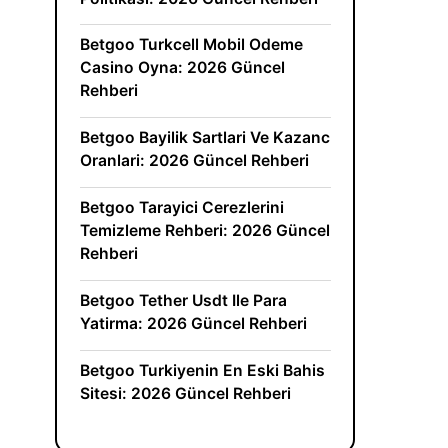
Betgoo Turkcell Mobil Odeme
Casino Oyna: 2026 Güncel
Rehberi
Betgoo Bayilik Sartlari Ve Kazanc
Oranlari: 2026 Güncel Rehberi
Betgoo Tarayici Cerezlerini
Temizleme Rehberi: 2026 Güncel
Rehberi
Betgoo Tether Usdt Ile Para
Yatirma: 2026 Güncel Rehberi
Betgoo Turkiyenin En Eski Bahis
Sitesi: 2026 Güncel Rehberi