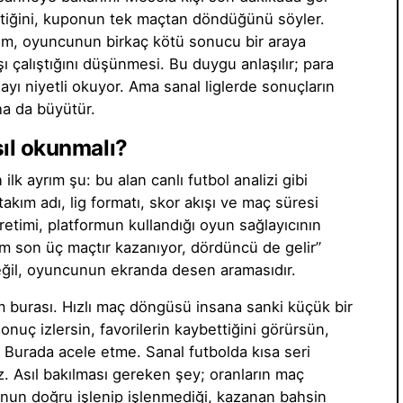
ettiğini, kuponun tek maçtan döndüğünü söyler.
um, oyuncunun birkaç kötü sonucu bir araya
şı çalıştığını düşünmesi. Bu duygu anlaşılır; para
layı niyetli okuyor. Ama sanal liglerde sonuçların
aha da büyütür.
sıl okunmalı?
lk ayrım şu: bu alan canlı futbol analizi gibi
kım adı, lig formatı, skor akışı ve maç süresi
retimi, platformun kullandığı oyun sağlayıcının
ım son üç maçtır kazanıyor, dördüncü de gelir”
il, oyuncunun ekranda desen aramasıdır.
tam burası. Hızlı maç döngüsü insana sanki küçük bir
onuç izlersin, favorilerin kaybettiğini görürsün,
r. Burada acele etme. Sanal futbolda kısa seri
az. Asıl bakılması gereken şey; oranların maç
nun doğru işlenip işlenmediği, kazanan bahsin