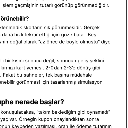
şlem geçmişinin tutarlı görünüp görünmediğidir.
örünebilir?
klenmedik skorların sık görünmesidir. Gerçek
aha hızlı tekrar ettiği için göze batar. Beş
nin doğal olarak “az önce de böyle olmuştu” diye
i bir kısmı sonucu değil, sonucun geliş şeklini
 kırmızı kart yemesi, 2-0’dan 2-3’e dönüş gibi
ir. Fakat bu sahneler, tek başına müdahale
nebilir görünmesi için tasarlanmış simülasyon
üphe nerede başlar?
ası konuşulacaksa, “takım beklediğim gibi oynamadı”
iyaç var. Örneğin kupon onaylandıktan sonra
onun kaybeden yazılması, oran ile ödeme tutarının