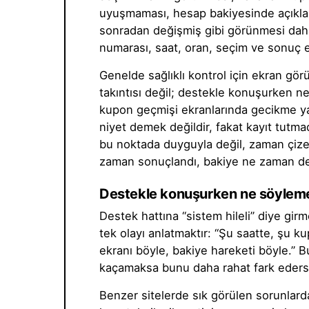
uyuşmaması, hesap bakiyesinde açıkla
sonradan değişmiş gibi görünmesi daha
numarası, saat, oran, seçim ve sonuç e
Genelde sağlıklı kontrol için ekran görü
takıntısı değil; destekle konuşurken ne
kupon geçmişi ekranlarında gecikme yaş
niyet demek değildir, fakat kayıt tutm
bu noktada duyguyla değil, zaman çizel
zaman sonuçlandı, bakiye ne zaman de
Destekle konuşurken ne söyleme
Destek hattına “sistem hileli” diye gir
tek olayı anlatmaktır: “Şu saatte, şu 
ekranı böyle, bakiye hareketi böyle.” 
kaçamaksa bunu daha rahat fark eders
Benzer sitelerde sık görülen sorunlarda