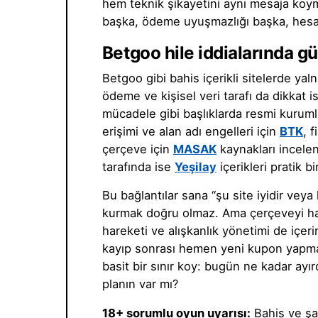
hem teknik şikayetini aynı mesaja koym
başka, ödeme uyuşmazlığı başka, hesa
Betgoo hile iddialarında gü
Betgoo gibi bahis içerikli sitelerde 
ödeme ve kişisel veri tarafı da dikkat i
mücadele gibi başlıklarda resmi kurumla
erişimi ve alan adı engelleri için
BTK
, 
çerçeve için
MASAK
kaynakları incelene
tarafında ise
Yeşilay
içerikleri pratik bi
Bu bağlantılar sana “şu site iyidir vey
kurmak doğru olmaz. Ama çerçeveyi hatır
hareketi ve alışkanlık yönetimi de içerir
kayıp sonrası hemen yeni kupon yapma
basit bir sınır koy: bugün ne kadar ay
planın var mı?
18+ sorumlu oyun uyarısı:
Bahis ve şan