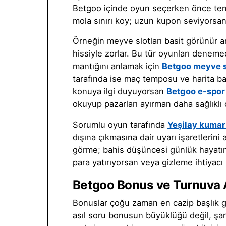
Betgoo içinde oyun seçerken önce temp
mola sınırı koy; uzun kupon seviyorsan
Örneğin meyve slotları basit görünür am
hissiyle zorlar. Bu tür oyunları denem
mantığını anlamak için
Betgoo meyve s
tarafında ise maç temposu ve harita bazl
konuya ilgi duyuyorsan
Betgoo e-spor
okuyup pazarları ayırman daha sağlıklı 
Sorumlu oyun tarafında
Yeşilay kumar 
dışına çıkmasına dair uyarı işaretlerini 
görme; bahis düşüncesi günlük hayatın 
para yatırıyorsan veya gizleme ihtiyacı
Betgoo Bonus ve Turnuva 
Bonuslar çoğu zaman en cazip başlık gi
asıl soru bonusun büyüklüğü değil, şartl