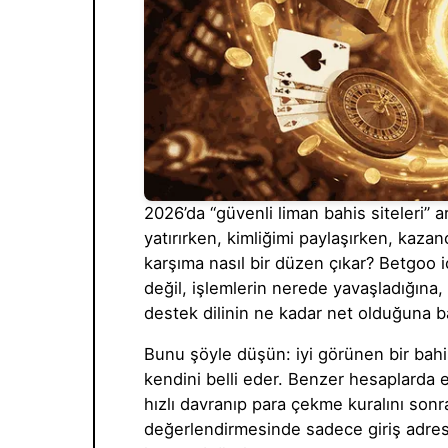
2026’da “güvenli liman bahis siteleri” a
yatırırken, kimliğimi paylaşırken, kaza
karşıma nasıl bir düzen çıkar? Betgoo 
değil, işlemlerin nerede yavaşladığına,
destek dilinin ne kadar net olduğuna b
Bunu şöyle düşün: iyi görünen bir bahis 
kendini belli eder. Benzer hesaplarda e
hızlı davranıp para çekme kuralını son
değerlendirmesinde sadece giriş adre