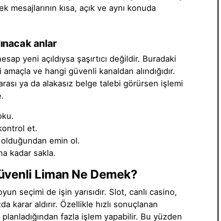
ek mesajlarının kısa, açık ve aynı konuda
ınacak anlar
esap yeni açıldıysa şaşırtıcı değildir. Buradaki
 amaçla ve hangi güvenli kanaldan alındığıdır.
rası ya da alakasız belge talebi görürsen işlemi
e.
oku.
ontrol et.
 olduğundan emin ol.
a kadar sakla.
üvenli Liman Ne Demek?
un seçimi de işin yarısıdır. Slot, canlı casino,
da karar aldırır. Özellikle hızlı sonuçlanan
e planladığından fazla işlem yapabilir. Bu yüzden