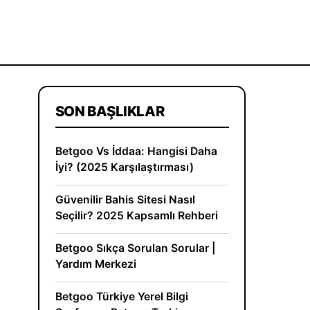
SON BAŞLIKLAR
Betgoo Vs İddaa: Hangisi Daha
İyi? (2025 Karşılaştırması)
Güvenilir Bahis Sitesi Nasıl
Seçilir? 2025 Kapsamlı Rehberi
Betgoo Sıkça Sorulan Sorular |
Yardım Merkezi
Betgoo Türkiye Yerel Bilgi