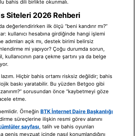
 bahis dili birlikte okunmalı.
s Siteleri 2026 Rehberi
da değerlendirirken ilk ölçü “beni kandırır mı?”
var: kullanıcı hesabına girdiğinde hangi işlemi
 adımları açık mı, destek birimi belirsiz
önlendirme mi yapıyor? Çoğu durumda sorun,
 kullanıcının para çekme şartını ya da belge
yor.
azım. Hiçbir bahis ortamı risksiz değildir; bahis
lojik baskı yaratabilir. Bu yüzden Betgoo gibi
kazanırım?” sorusundan önce “kaybetmeyi göze
 acele etme.
nemlidir. Örneğin
BTK İnternet Daire Başkanlığı
irme süreçlerine ilişkin resmi görev alanını
ümlüler sayfası
, talih ve bahis oyunları
ha geniş mevzuat içinde nasıl konumlandığını