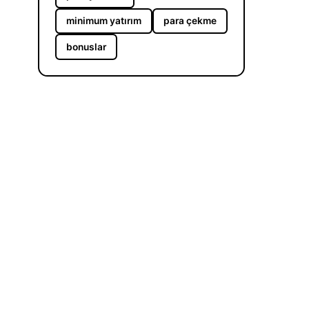
minimum yatırım
para çekme
bonuslar