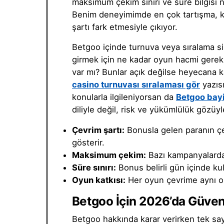
maksimum çekim sınırı ve süre bilgisi ne
Benim deneyimimde en çok tartışma, ku
şartı fark etmesiyle çıkıyor.
Betgoo içinde turnuva veya sıralama si
girmek için ne kadar oyun hacmi gereki
var mı? Bunlar açık değilse heyecana 
casino turnuvası sıralaması gör
yazısı
konularla ilgileniyorsan da
Betgoo bayil
diliyle değil, risk ve yükümlülük gözüy
Çevrim şartı:
Bonusla gelen paranın çe
gösterir.
Maksimum çekim:
Bazı kampanyalarda k
Süre sınırı:
Bonus belirli gün içinde kull
Oyun katkısı:
Her oyun çevrime aynı or
Betgoo İçin 2026’da Güvenl
Betgoo hakkında karar verirken tek sayfa