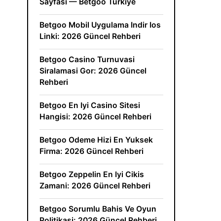
Sayfası — Betgoo Turkiye
Betgoo Mobil Uygulama Indir Ios
Linki: 2026 Güncel Rehberi
Betgoo Casino Turnuvasi
Siralamasi Gor: 2026 Güncel
Rehberi
Betgoo En Iyi Casino Sitesi
Hangisi: 2026 Güncel Rehberi
Betgoo Odeme Hizi En Yuksek
Firma: 2026 Güncel Rehberi
Betgoo Zeppelin En Iyi Cikis
Zamani: 2026 Güncel Rehberi
Betgoo Sorumlu Bahis Ve Oyun
Politikasi: 2026 Güncel Rehberi