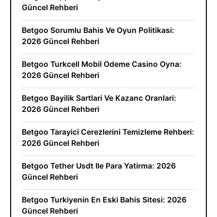
Güncel Rehberi
Betgoo Sorumlu Bahis Ve Oyun Politikasi:
2026 Güncel Rehberi
Betgoo Turkcell Mobil Odeme Casino Oyna:
2026 Güncel Rehberi
Betgoo Bayilik Sartlari Ve Kazanc Oranlari:
2026 Güncel Rehberi
Betgoo Tarayici Cerezlerini Temizleme Rehberi:
2026 Güncel Rehberi
Betgoo Tether Usdt Ile Para Yatirma: 2026
Güncel Rehberi
Betgoo Turkiyenin En Eski Bahis Sitesi: 2026
Güncel Rehberi