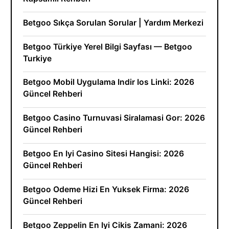
Betgoo Sıkça Sorulan Sorular | Yardım Merkezi
Betgoo Türkiye Yerel Bilgi Sayfası — Betgoo
Turkiye
Betgoo Mobil Uygulama Indir Ios Linki: 2026
Güncel Rehberi
Betgoo Casino Turnuvasi Siralamasi Gor: 2026
Güncel Rehberi
Betgoo En Iyi Casino Sitesi Hangisi: 2026
Güncel Rehberi
Betgoo Odeme Hizi En Yuksek Firma: 2026
Güncel Rehberi
Betgoo Zeppelin En Iyi Cikis Zamani: 2026