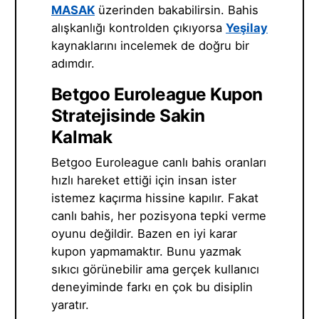
MASAK
üzerinden bakabilirsin. Bahis
alışkanlığı kontrolden çıkıyorsa
Yeşilay
kaynaklarını incelemek de doğru bir
adımdır.
Betgoo Euroleague Kupon
Stratejisinde Sakin
Kalmak
Betgoo Euroleague canlı bahis oranları
hızlı hareket ettiği için insan ister
istemez kaçırma hissine kapılır. Fakat
canlı bahis, her pozisyona tepki verme
oyunu değildir. Bazen en iyi karar
kupon yapmamaktır. Bunu yazmak
sıkıcı görünebilir ama gerçek kullanıcı
deneyiminde farkı en çok bu disiplin
yaratır.